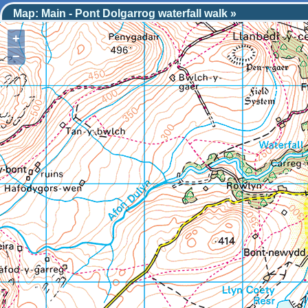
Map:
Main - Pont Dolgarrog waterfall walk
+
−