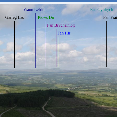
Waun Lefrith
Fan Gyhirych
Garreg Las
Picws Du
Fan Frai
Fan Brycheiniog
Fan Hir